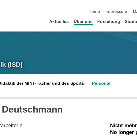
Navigation überspringen
Home
Impressum
D
Aktuelles
Über uns
Forschung
Studi
ik (ISD)
e Didaktik der MINT-Fächer und des Sports
Personal
e Deutschmann
arbeiterin
Nicht mehr
No longer p