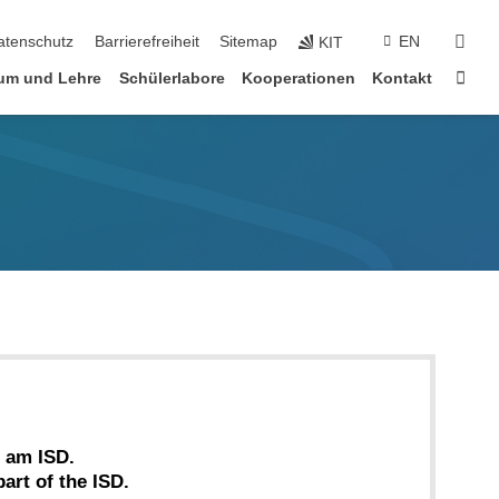
suc
atenschutz
Barrierefreiheit
Sitemap
EN
KIT
Star
um und Lehre
Schülerlabore
Kooperationen
Kontakt
 am ISD.
art of the ISD.