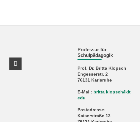
Professur für
Schulpädagogik
X Kanal (Twitter)
Prof. Dr. Britta Klopsch
Engesserstr. 2
76131 Karlsruhe
E-Mail:
britta klopsch
∂
kit
edu
Postadresse:
Kaiserstraße 12
76131 Karlsruhe